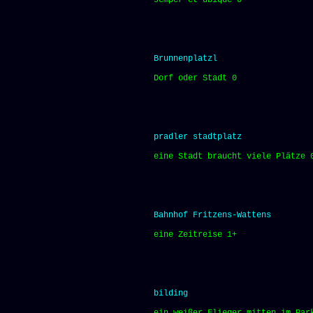
semper et ubique 0
Brunnenplatzl
Dorf oder Stadt 0
pradler stadtplatz
eine Stadt braucht viele Plätze 
Bahnhof Fritzens-Wattens
eine Zeitreise 1+
bilding