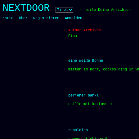
Skip
NEXTDOOR
to
teile Deine Ansichten
content
Karte
Über
Registrieren
Anmelden
Author Archives:
Pina
eine weiße Bohne
mitten im Dorf, cooles ding in w
perjener bankl
chilln mit kaktuss 0
rapoldien