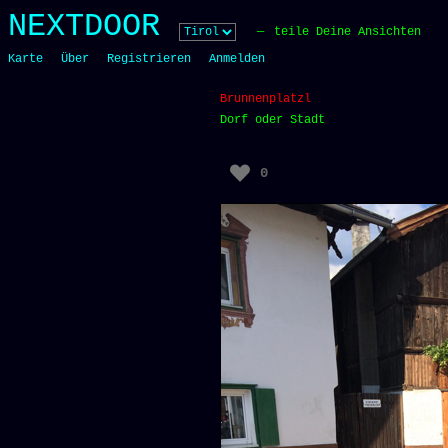
Skip
NEXTDOOR
to
teile Deine Ansichten
content
Karte
Über
Registrieren
Anmelden
Brunnenplatzl
Dorf oder Stadt
0