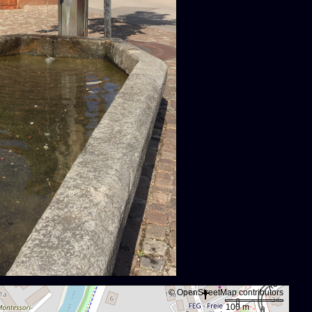
©
OpenStreetMap
contributors
100 m