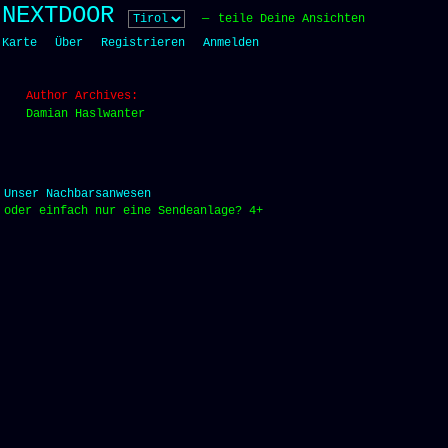
Skip
NEXTDOOR
teile Deine Ansichten
to
Karte
Über
Registrieren
Anmelden
content
Author Archives:
Damian Haslwanter
Unser Nachbarsanwesen
oder einfach nur eine Sendeanlage? 4+