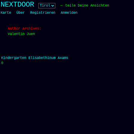
Skip
NEXTDOOR
teile Deine Ansichten
to
Karte
Über
Registrieren
Anmelden
content
Author Archives:
Valentin Juen
Kindergarten Elisabethinum Axams
0