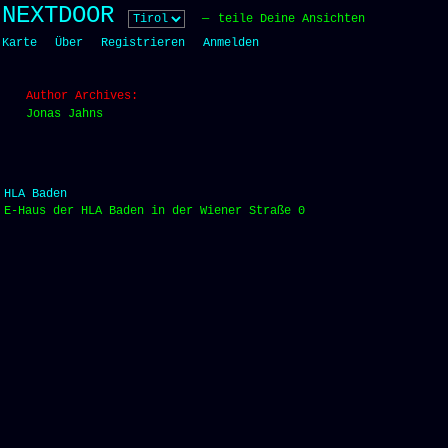
Skip
NEXTDOOR
teile Deine Ansichten
to
Karte
Über
Registrieren
Anmelden
content
Author Archives:
Jonas Jahns
HLA Baden
E-Haus der HLA Baden in der Wiener Straße 0