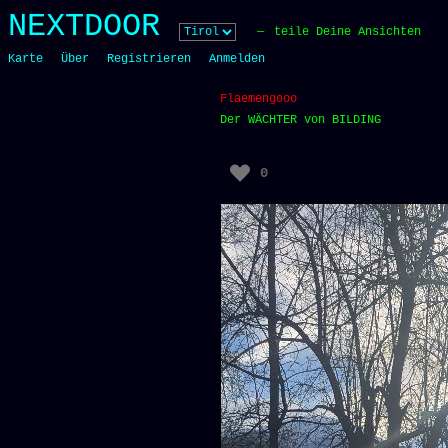
Skip
NEXTDOOR
to
teile Deine Ansichten
content
Karte
Über
Registrieren
Anmelden
Flaemengooo
Der WÄCHTER von BILDING
0