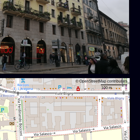
©
OpenStreetMap
contributors
100 m