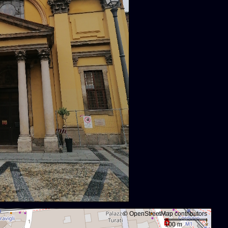
©
OpenStreetMap
contributors
100 m