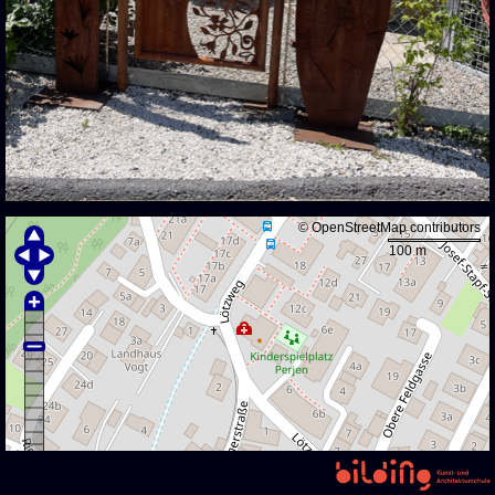
©
OpenStreetMap
contributors
100 m